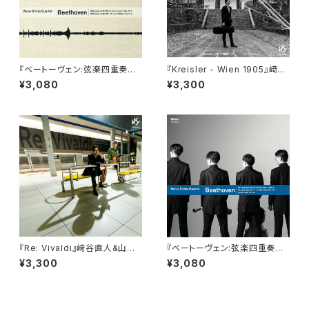
『ベートーヴェン:弦楽四重奏曲
『Kreisler - Wien 1905』﨑谷
全集4』ウェールズ弦楽四重奏団
直人 kKy records
¥3,080
¥3,300
『Re: Vivaldi』﨑谷直人&山田
『ベートーヴェン:弦楽四重奏曲
章典 kKy records
全集8』ウェールズ弦楽四重奏団
¥3,300
¥3,080