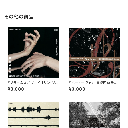
その他の商品
『ブラームス／ヴァイオリン・ソナ
『ベートーヴェン:弦楽四重奏曲
タ 全3曲』﨑谷直人＆沼沢淑音
全集5』ウェールズ弦楽四重奏団
¥3,080
¥3,080