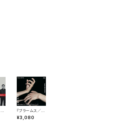
ン:
『ブラームス／ヴ
 全
ァイオリン・ソナ
¥3,080
ルズ
タ 全3曲』﨑谷
団
直人＆沼沢淑音