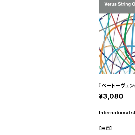
『ベートーヴェン
¥3,080
International s
【曲目】