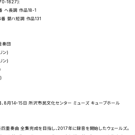
-1827):
 ヘ長調 作品18-1
番 嬰ハ短調 作品131
重奏団
リン)
リン)
)
)
17日、8月14・15日 所沢市民文化センター ミューズ キューブホール
四重奏曲 全集完成を目指し、2017年に録音を開始したウェールズ。