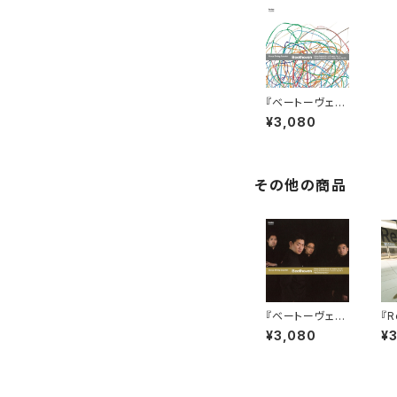
『ベートーヴェン:
弦楽四重奏曲 全
¥3,080
集6』ウェールズ
弦楽四重奏団
その他の商品
『ベートーヴェン:
『R
弦楽四重奏曲 全
﨑
¥3,080
¥
集２』ウェールズ
章典
弦楽四重奏団
ds