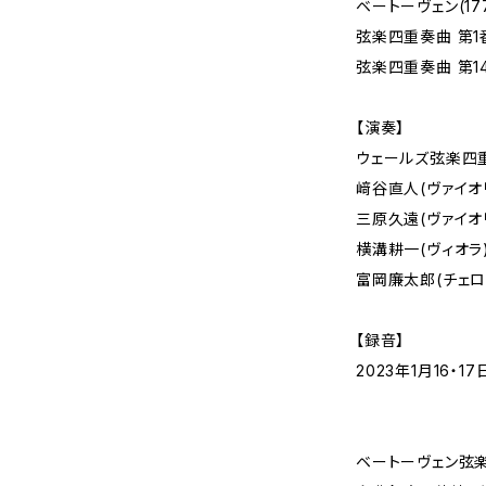
ベートーヴェン(1770
弦楽四重奏曲 第1番
弦楽四重奏曲 第14
【演奏】
ウェールズ弦楽四
﨑谷直人(ヴァイオ
三原久遠(ヴァイオ
横溝耕一(ヴィオラ
富岡廉太郎(チェロ
【録音】
2023年1月16・
ベートーヴェン弦楽