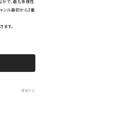
なかで、最も多様性
ジャンル最初から2番
きます。
通報する