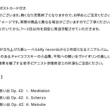
ポストカード付き
がございます。無くなり次第終了となりますので、お早めにご注文ください
イメージです。実際の商品と異なる場合がございますのでご了承ください
ただいてから、1～３日以内を目安に発送手配させていただきます。
が立ち上げた新レーベルkKy recordsから２作目となるミニアルバム。
りのあるチャイコフスキーの小品集、平和への願いをヴァイオリンの美しい
聴衆を魅了する若手ピアニスト京増修史との共演もご注目ください。
】
 Op. 42: Ⅰ. Meditation
出 Op. 42: Ⅱ. Scherzo
出 Op. 42: Ⅲ. Melodie