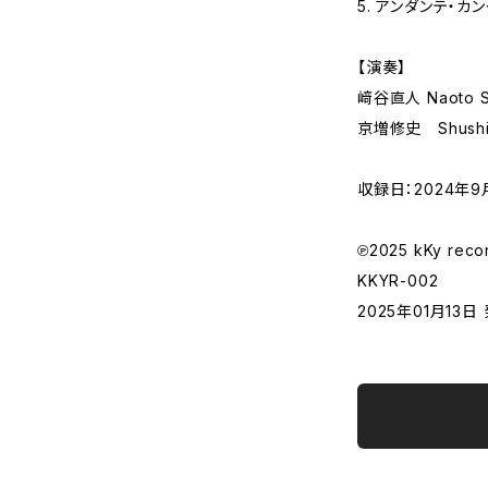
5. アンダンテ・カ
【演奏】
﨑谷直人 Naoto Sa
京増修史 Shushi 
収録日：2024年9
℗2025 kKy reco
KKYR-002
2025年01月13日