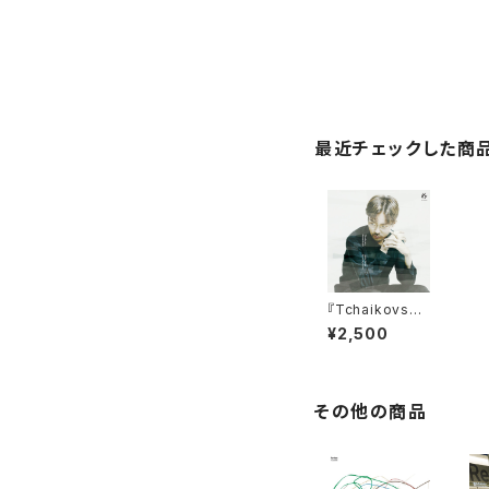
最近チェックした商
『Tchaikovsky
“Peace Piec
¥2,500
e”』﨑谷直人＆
京増修史 kKy r
ecords
その他の商品