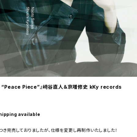
y “Peace Piece”』﨑谷直人＆京増修史 kKy records
hipping available
つき完売しておりましたが、仕様を変更し再制作いたしました！